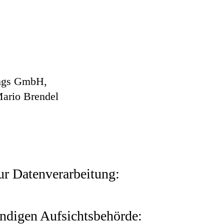
ir erheben und wofür wir sie nutzen. Sie erläutert auch, wie 
net (z.B. bei der Kommunikation per E-Mail) Sicherheitslücken a
ich.
Die verantwortliche Stelle für die Datenverarbeitung auf die
ungs GmbH,
Mario Brendel
juristische Person, die allein oder gemeinsam mit anderen über d
Adressen o. Ä.) entscheidet.
ur Datenverarbeitung:
hrer ausdrücklichen Einwilligung möglich. Sie können eine bereit
 an uns. Die Rechtmäßigkeit der bis zum Widerruf erfolgten Dat
ändigen Aufsichtsbehörde: