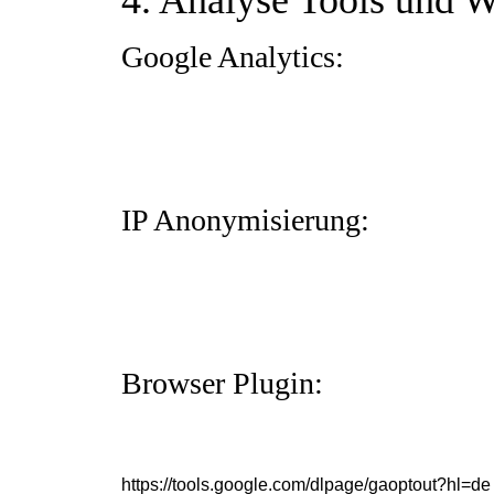
4. Analyse Tools und 
Google Analytics:
Diese Website nutzt Funktionen des Webanalyse
94043, USA. Google Analytics verwendet so gen
Benutzung der Website durch Sie ermöglichen. 
einen Server von Google in den USA übertragen 
lit. f DSGVO. Der Websitebetreiber hat ein be
zu optimieren.
IP Anonymisierung:
Wir haben auf dieser Website die Funktion IP-A
Europäischen Union oder in anderen Vertragsst
Ausnahmefällen wird die volle IP-Adresse an ei
Google diese Informationen benutzen, um Ihre
mit der Websitenutzung und der Internetnutzu
Analytics von Ihrem Browser übermittelte IP-A
Browser Plugin:
Sie können die Speicherung der Cookies durch e
in diesem Fall gegebenenfalls nicht sämtliche
durch den Cookie erzeugten und auf Ihre Nutzu
Google verhindern, indem Sie das unter dem fol
https://tools.google.com/dlpage/gaoptout?hl=de