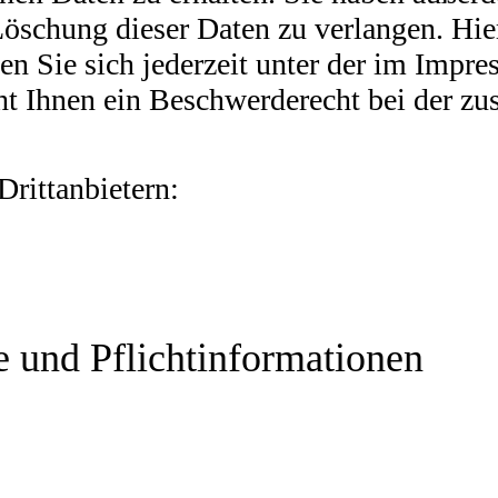
Löschung dieser Daten zu verlangen. Hie
 Sie sich jederzeit unter der im Impr
ht Ihnen ein Beschwerderecht bei der zu
rittanbietern:
halten statistisch ausgewertet werden. Das geschieht vor alle
altens erfolgt in der Regel anonym; das Surf-Verhalten kann ni
urch die Nichtbenutzung bestimmter Tools verhindern. Detaillier
eser Analyse widersprechen. Über die Widerspruchsmöglichkeit
 und Pflichtinformationen
 Ihrer persönlichen Daten sehr ernst. Wir behandeln Ihre pers
schriften sowie dieser Datenschutzerklärung. Wenn Sie diese 
gene Daten sind Daten, mit denen Sie persönlich identifizier