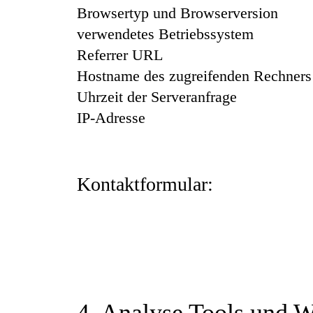
Browsertyp und Browserversion
verwendetes Betriebssystem
Referrer URL
Hostname des zugreifenden Rechners
Uhrzeit der Serveranfrage
IP-Adresse
Eine Zusammenführung dieser Daten mit anderen 
der die Verarbeitung von Daten zur Erfüllung ei
Kontaktformular:
Wenn Sie uns per Kontaktformular Anfragen zu
Kontaktdaten zwecks Bearbeitung der Anfrage un
weiter. Die Verarbeitung der in das Kontaktformu
DSGVO). Sie können diese Einwilligung jederzei
erfolgten Datenverarbeitungsvorgänge bleibt vo
zur Löschung auffordern, Ihre Einwilligung zur
Bearbeitung Ihrer Anfrage). Zwingende gesetzl