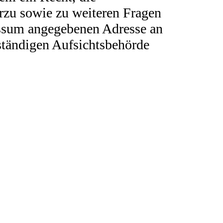
rzu sowie zu weiteren Fragen
essum angegebenen Adresse an
ständigen Aufsichtsbehörde
m mit Cookies und mit sogenannten
cht zu Ihnen zurückverfolgt werden. Sie
te Informationen dazu finden Sie in der
en werden wir Sie in dieser
onenbezogenen Daten vertraulich und
Website benutzen, werden verschiedene
t werden können. Die vorliegende