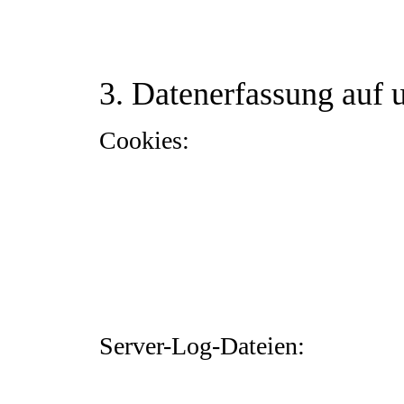
Der Nutzung von im Rahmen der Impressumspflic
Informationsmaterialien wird hiermit widersproch
Zusendung von Werbeinformationen, etwa durch
3. Datenerfassung auf 
Cookies:
Die Internetseiten verwenden teilweise so gen
dienen dazu, unser Angebot nutzerfreundlicher,
und die Ihr Browser speichert. Die meisten de
automatisch gelöscht. Andere Cookies bleiben 
nächsten Besuch wiederzuerkennen. Sie können 
Einzelfall erlauben, die Annahme von Cookies 
des Browser aktivieren. Bei der Deaktivierung 
elektronischen Kommunikationsvorgangs oder zur
werden auf Grundlage von Art. 6 Abs. 1 lit. f 
technisch fehlerfreien und optimierten Bereitst
werden, werden diese in dieser Datenschutzerk
Server-Log-Dateien:
Der Provider der Seiten erhebt und speichert au
Dies sind: