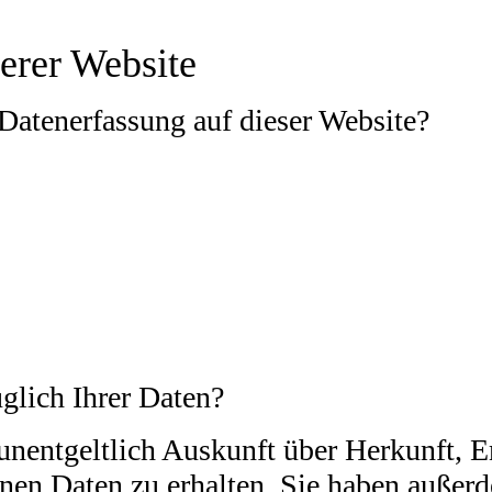
erer Website
 Datenerfassung auf dieser Website?
olgt durch den Websitebetreiber. Dessen Kontaktdaten können 
ass Sie uns diese mitteilen. Hierbei kann es sich z.B. um Date
m Besuch der Website durch unsere IT-Systeme erfasst. Das si
s Seitenaufrufs). Die Erfassung dieser Daten erfolgt automatisc
rfreie Bereitstellung der Website zu gewährleisten. Andere Date
glich Ihrer Daten?
 unentgeltlich Auskunft über Herkunft,
en Daten zu erhalten. Sie haben außerd