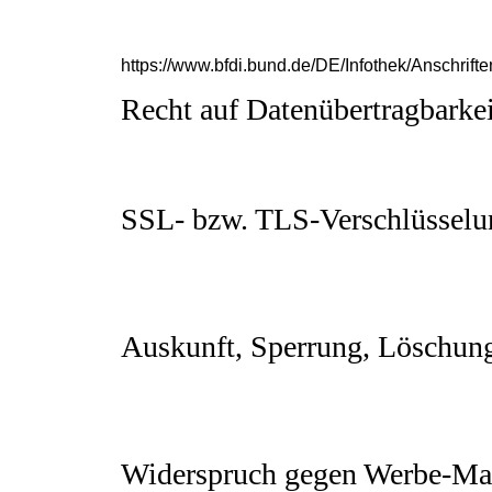
Im Falle datenschutzrechtlicher Verstöße steht
in datenschutzrechtlichen Fragen ist der Land
Datenschutzbeauftragten sowie deren Kontakt
https://www.bfdi.bund.de/DE/Infothek/Anschrifte
Recht auf Datenübertragbarkei
Sie haben das Recht, Daten, die wir auf Grundlag
einem gängigen, maschinenlesbaren Format aush
verlangen, erfolgt dies nur, soweit es technisch 
SSL- bzw. TLS-Verschlüsselu
Diese Seite nutzt aus Sicherheitsgründen und z
als Seitenbetreiber senden, eine SSL-bzw. TLS
“http://” auf “https://” wechselt und an dem Sch
Sie an uns übermitteln, nicht von Dritten mitge
Auskunft, Sperrung, Löschun
Sie haben im Rahmen der geltenden gesetzliche
personenbezogenen Daten, deren Herkunft und 
Löschung dieser Daten. Hierzu sowie zu weite
angegebenen Adresse an uns wenden.
Widerspruch gegen Werbe-Mai