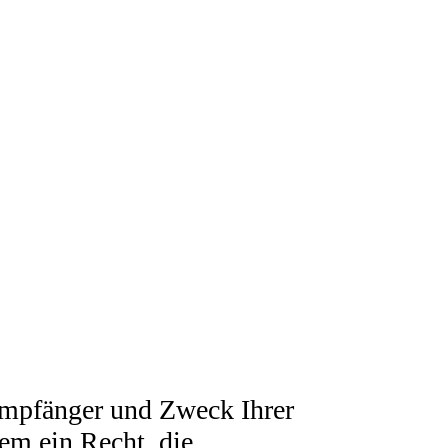
Sie dem Impressum dieser Website entnehmen.
n handeln, die Sie in ein Kontaktformular
nd vor allem technische Daten (z.B.
h, sobald Sie unsere Website betreten.
n können zur Analyse Ihres Nutzerverhaltens
 Empfänger und Zweck Ihrer
em ein Recht, die