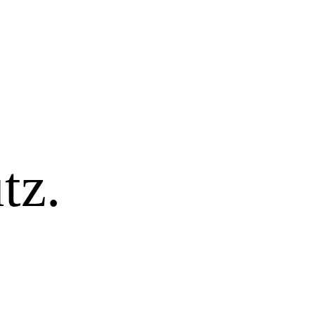
tz.
schutz
 Überblick darüber, was mit Ihren personenbezogenen Daten pa
enen Sie persönlich identifiziert werden können. Ausführlich
führten Datenschutzerklärung.