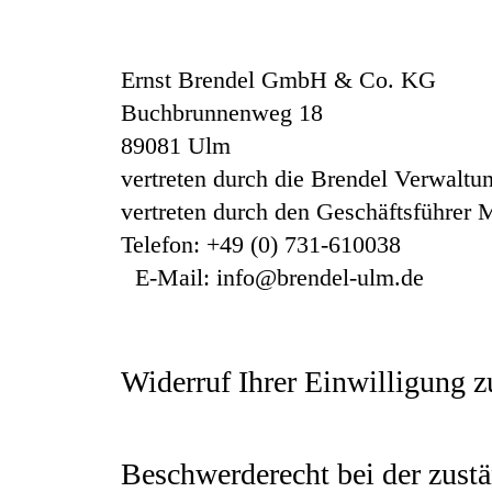
Datenschutzerklärung erläutert, welche Daten w
darauf hin, dass die Datenübertragung im Inter
Daten vor dem Zugriff durch Dritte ist nicht mögl
Ernst Brendel GmbH & Co. KG
Buchbrunnenweg 18
89081 Ulm
vertreten durch die Brendel Verwalt
vertreten durch den Geschäftsführer 
Telefon: +49 (0) 731-610038
E-Mail: info@brendel-ulm.de
Verantwortliche Stelle ist die natürliche oder 
personenbezogenen Daten (z.B. Namen, E-Mail-
Widerruf Ihrer Einwilligung z
Viele Datenverarbeitungsvorgänge sind nur mit I
Dazu reicht eine formlose Mitteilung per E-Mail
Beschwerderecht bei der zust