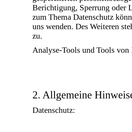
Berichtigung, Sperrung oder 
zum Thema Datenschutz können
uns wenden. Des Weiteren ste
zu.
Analyse-Tools und Tools von D
Beim Besuch unserer Website kann Ihr Surf-Ver
Analyseprogrammen. Die Analyse Ihres Surf-Verh
können dieser Analyse widersprechen oder sie d
folgenden Datenschutzerklärung. Sie können di
Datenschutzerklärung informieren.
2. Allgemeine Hinweise
Datenschutz:
Die Betreiber dieser Seiten nehmen den Schutz
entsprechend der gesetzlichen Datenschutzvor
personenbezogene Daten erhoben. Personenbezo